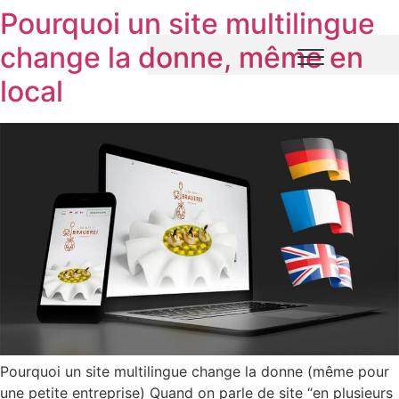
Pourquoi un site multilingue
change la donne, même en
local
Site pour restaurant, hôtel ou maison d’hôtes
Site pour architecte d’intérieur, décorateur, cuisiniste
Site pour vétérinaire et métiers animaliers
Pourquoi un site multilingue change la donne (même pour
une petite entreprise) Quand on parle de site “en plusieurs